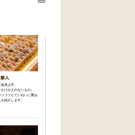
な道具は手。
すかけがえのないもの。
コツコツとていねいに重ね
人を紹介します。