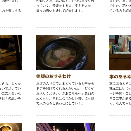
ものが生まれ
が動くとき、思いはすこしづつ重なり合
ました。遠い
っていく。音楽をする人、支える人を
でした。花や
ものを形にする
日々の思いを通して紹介します。
ている方を紹
ときも、しっか
お店の入り口でとまどっていると中から
旅に出るとき
ないで歩いてい
ドアを開けてくれる人がいた。「どうぞ
枕元にはいつ
いに支え合いな
お入りください。さあこちらへ」笑顔の
ージを開くこ
を日々の思いを
ぬくもり。それはなつかしい思いにも似
そこに本があ
て人の心をしあわせにしていく。
く。なんて幸