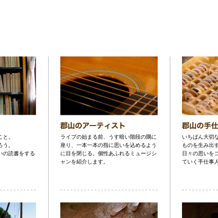
こと。
ライブの始まる前、うす暗い階段の隅に
いちばん大切
ろう。
座り、一本一本の指に思いを込めるよう
ものを生み出
いの読書をする
に目を閉じる。個性あふれるミュージシ
日々の思いを
ャンを紹介します。
ていく手仕事