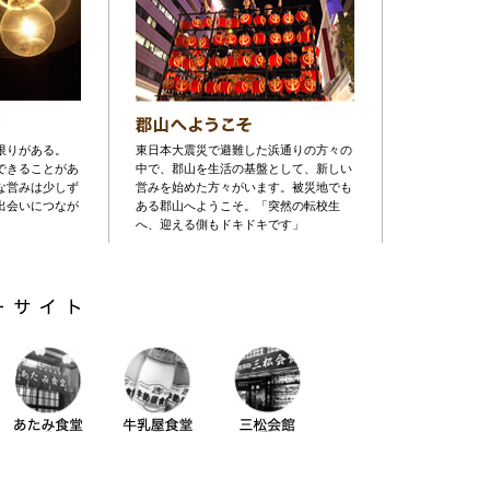
限りがある。
東日本大震災で避難した浜通りの方々の
できることがあ
中で、郡山を生活の基盤として、新しい
な営みは少しず
営みを始めた方々がいます。被災地でも
出会いにつなが
ある郡山へようこそ。「突然の転校生
へ、迎える側もドキドキです」
あたみ食堂
牛乳屋食堂
三松会館