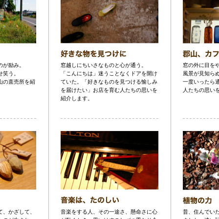
のが励み。
窓越しにちいさなものと心が通う。
窓の外に目を
せ笑う。
「こんにちは」迷うことなくドアを開け
風景が見知ら
山の直売所を紹
ていた。「好きなものを見つける愉しみ
一度いったら
を届けたい」お店を育む人たちの思いを
人たちの思い
紹介します。
て、かざして、
音楽をする人、その一途さ、懸命さに心
昔、住んでい